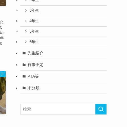
2年生
3年生
4年生
 た
ま
5年生
深め
１年
6年生
ま
先生紹介
行事予定
様子
PTA等
未分類