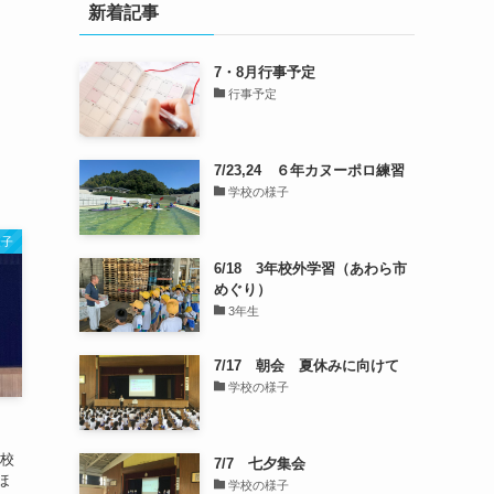
新着記事
7・8月行事予定
行事予定
7/23,24 ６年カヌーポロ練習
学校の様子
様子
6/18 3年校外学習（あわら市
めぐり）
3年生
7/17 朝会 夏休みに向けて
学校の様子
、校
7/7 七夕集会
ほ
学校の様子