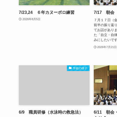
7/23,24 ６年カヌーポロ練習
7/17 朝
2026年8月5日
７月１７日（金
前半の振り返
てお話があり
た「自立・自
みにしたいで
2026年7月21日
学校の様子
6/9 職員研修（水泳時の救急法）
6/11 朝