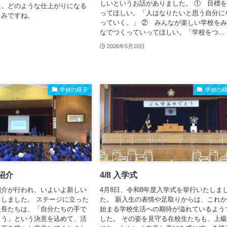
しいというお話がありました。 ① 目標
た。どのような仕上がりになる
ってほしい。「人はなりたいと思う自分に
しみですね。
っていく。」 ② みんなが楽しい学校を
なでつくっていってほしい。「学校をつ...
2026年5月10日
学校の様子
学校の
会紹介
4/8 入学式
紹介が行われ、いよいよ新しい
4月8日、令和8年度入学式を挙行いたしま
しました。 ステージに立った
た。 新入生の表情や足取りからは、これ
員長たちは、「自分たちの手で
始まる学校生活への期待が溢れているよう
よう」という決意を込めて、活
した。 その姿を見守る在校生たちも、上