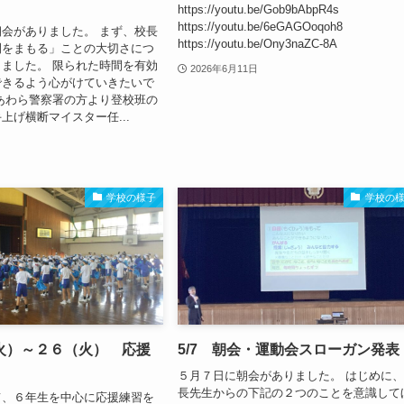
https://youtu.be/Gob9bAbpR4s
https://youtu.be/6eGAGOoqoh8
会がありました。 まず、校長
https://youtu.be/Ony3naZC-8A
間をまもる」ことの大切さにつ
ました。 限られた時間を有効
2026年6月11日
できるよう心がけていきたいで
あわら警察署の方より登校班の
上げ横断マイスター任...
学校の様子
学校の
火）～２６（火） 応援
5/7 朝会・運動会スローガン発表
５月７日に朝会がありました。 はじめに
長先生からの下記の２つのことを意識して
て、６年生を中心に応援練習を