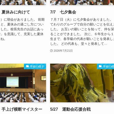
会 夏休みに向けて
7/7 七夕集会
）に朝会がありました。 前期
７月７日（火）に七夕集会がありました。
りと、夏休みの過ごし方につい
てわりのグループで自分の願いごとを伝え
ました。校長先生のお話にあっ
した。 お互いの願いごとを知って、仲を
律」を意識して、充実した夏休
ることができました。 次に、６年生から
すね。
生まで、各学級の代表が願いごとを発表し
した。 どの代表も、堂々と発表して...
2026年7月21日
学校の様子
学校の
会・手上げ横断マイスター
5/27 運動会応援合戦