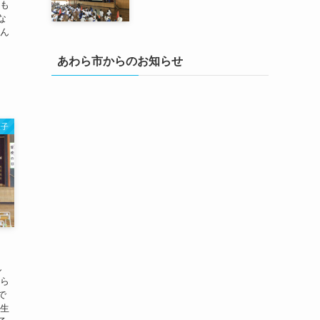
をも
な
みん
あわら市からのお知らせ
様子
し
から
で
級生