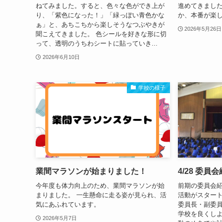
ねてみました。すると、色々な色ができ上が
進めてきまし
り、「紫色になった！」「緑っぽい青色かな
か、本番が楽
ぁ」と、あちこちから楽しそうなつぶやきが
2026年5月26日
聞こえてきました。 色シールを好きな形に切
って、透明のうちわシートに貼っていき...
2026年6月10日
学校の様子
業間マラソンが始まりました！
4/28 委員
今年度も体力向上のため、業間マラソンが始
前期の委員会
まりました。 一生懸命に走る姿が見られ、活
活動がスタート
気にあふれています。
委員長・副委
学校を良くし
2026年5月7日