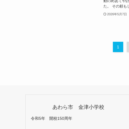
動のめあてや
た。 その頼も
2026年5月7日
1
あわら市 金津小学校
令和5年 開校150周年