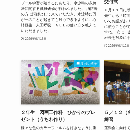
交付式
プール学習が始まるにあたり、水泳時の救急
法に関する職員研修が行われました。 消防署
６月１１日に朝
の方に講師として来ていただき、水泳時に万
先生から「時
が一のことが起きても対応できるように、心
いてお話があり
肺蘇生・人工呼吸・ＡＥＤの使い方を教えて
に使うことが
いただきました。
すね。 次に、
班長を対象に手
2026年6月16日
2026年6月12日
学校の様子
２年生 図画工作科 ひかりのプレ
５／１２（
ゼント（うちわ作り）
練習
様々な色のカラーフィルムを好きなように重
運動会に向け