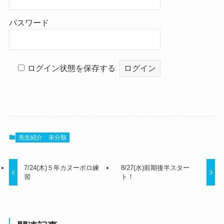
パスワード
ログイン状態を保存する
先生紹介
未分類
7/24(木)５年カヌーポロ練
8/27(水)前期後半スター
習
ト！