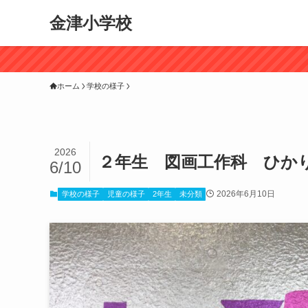
金津小学校
ホーム
学校の様子
2026
２年生 図画工作科 ひか
6/10
2026年6月10日
学校の様子
児童の様子
2年生
未分類