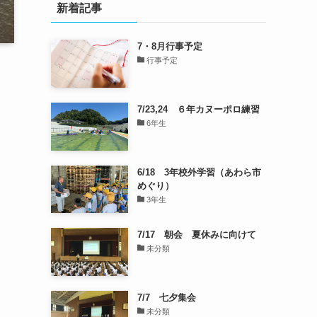
新着記事
7・8月行事予定
行事予定
7/23,24 ６年カヌーポロ練習
6年生
6/18 3年校外学習（あわら市
めぐり）
3年生
7/17 朝会 夏休みに向けて
未分類
7/7 七夕集会
未分類