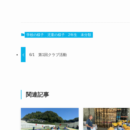
学校の様子
児童の様子
2年生
未分類
6/1 第1回クラブ活動
関連記事