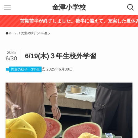
金津小学校
前期前半が終了しました。後半に備えて、充実した夏休みを過
ホーム
児童の様子
3年生
2025
6/19(木)３年生校外学習
6/30
2025年6月30日
児童の様子
3年生